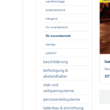
wandmontage
bodenstehend
hängend
für innenbereich
für aussenbereich
stampa
zubehör
beschilderung
lu
leu
befestigung &
abstandhalter
37
stab und
seilspannsysteme
personenleitsysteme
ladenbau & einrichtung