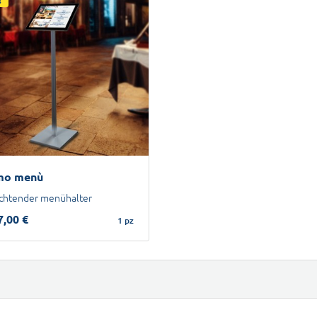
mo menù
chtender menühalter
7,00 €
1 pz