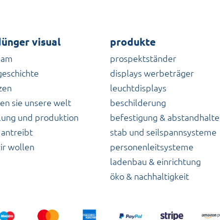
ünger visual
produkte
eam
prospektständer
geschichte
displays werbeträger
zen
leuchtdisplays
en sie unsere welt
beschilderung
lung und produktion
befestigung & abstandhalte
 antreibt
stab und seilspannsysteme
ir wollen
personenleitsysteme
ladenbau & einrichtung
öko & nachhaltigkeit