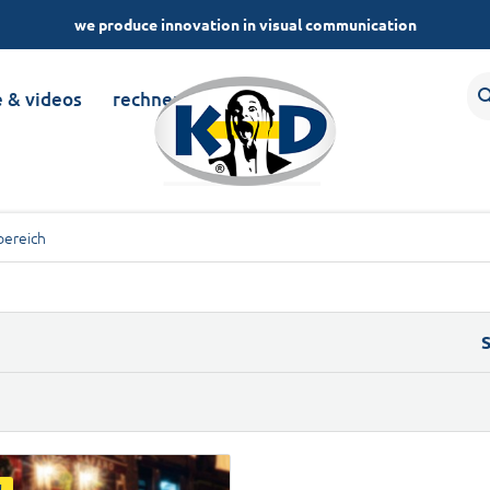
we produce innovation in visual communication
e & videos
rechner
bereich
S
!