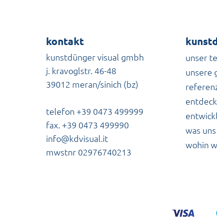
kontakt
kunstd
kunstdünger visual gmbh
unser t
j. kravoglstr. 46-48
unsere 
39012 meran/sinich (bz)
referen
entdeck
telefon +39 0473 499999
entwick
fax. +39 0473 499990
was uns
info@kdvisual.it
wohin w
mwstnr 02976740213