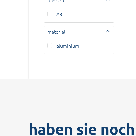
messen
A3
material
aluminium
haben sie noch