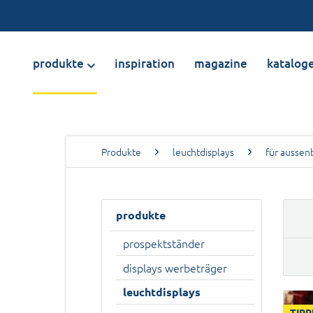
produkte
inspiration
magazine
katalog
Produkte
leuchtdisplays
für aussen
produkte
prospektständer
displays werbeträger
leuchtdisplays
TIPP