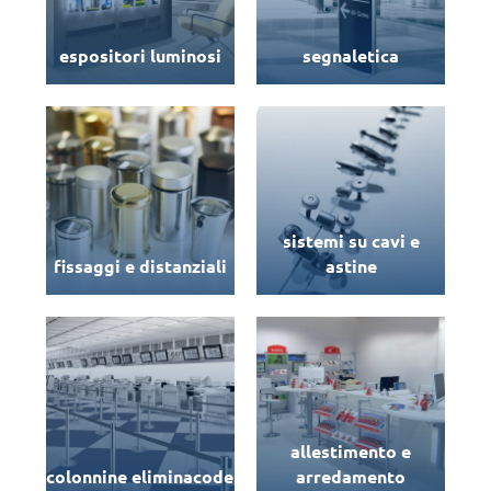
espositori luminosi
segnaletica
sistemi su cavi e
fissaggi e distanziali
astine
allestimento e
colonnine eliminacode
arredamento