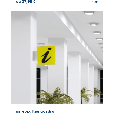
da 27,90 €
1 pz
safepix flag quadro