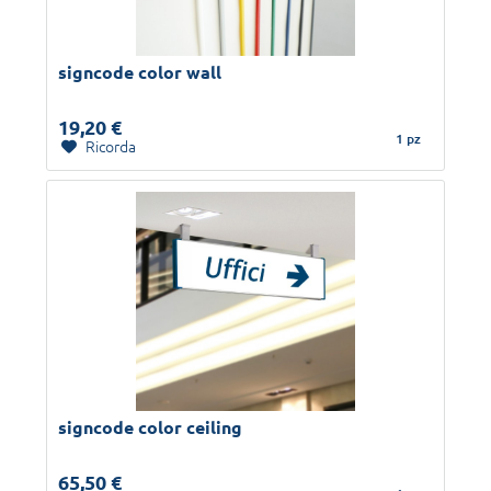
signcode color wall
19,20 €
1 pz
Ricorda
signcode color ceiling
65,50 €