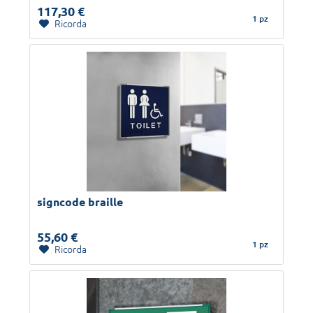
117,30 €
1 pz
Ricorda
signcode braille
55,60 €
1 pz
Ricorda