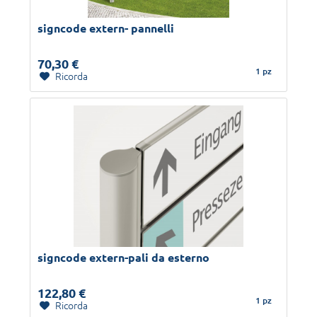
signcode extern- pannelli
70,30 €
1 pz
Ricorda
signcode extern-pali da esterno
122,80 €
1 pz
Ricorda