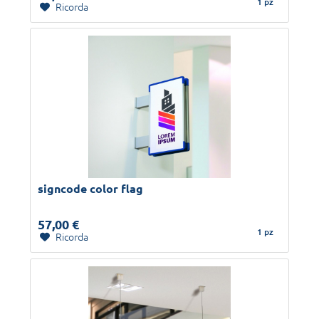
1 pz
Ricorda
signcode color flag
57,00 €
1 pz
Ricorda