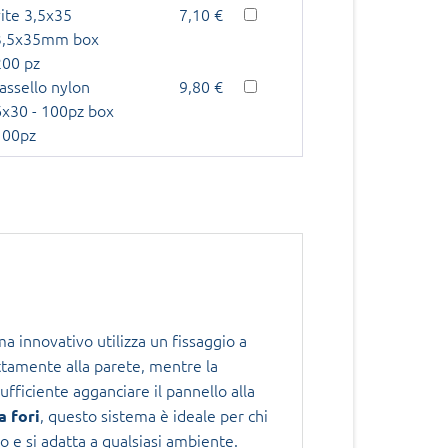
vite 3,5x35
7,10 €
3,5x35mm box
200 pz
tassello nylon
9,80 €
6x30 - 100pz box
100pz
a innovativo utilizza un fissaggio a
ettamente alla parete, mentre la
 sufficiente agganciare il pannello alla
, questo sistema è ideale per chi
a fori
o e si adatta a qualsiasi ambiente.