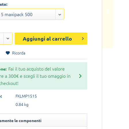
sto:
Aggiungi al carrello
Ricorda
Fai il tuo acquisto del valore
one:
re a 300€ e scegli il tuo omaggio in
 checkout!
FKLMP1515
:
0.84 kg
tamente le componenti