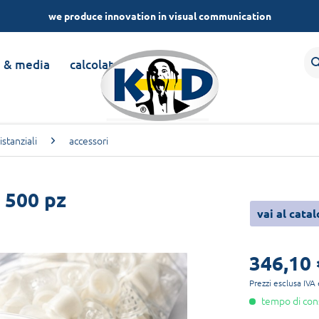
we produce innovation in visual communication
i & media
calcolatori
istanziali
accessori
, 500 pz
vai al cata
346,10 
Prezzi esclusa IVA
tempo di cons