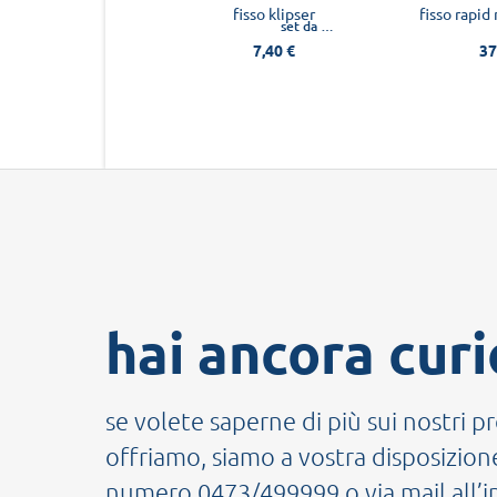
tic maxipack 60 pz
fisso klipser
set da 60 pz
set da 10 pz
595,10 €
7,40 €
37
hai ancora curi
se volete saperne di più sui nostri pr
offriamo, siamo a vostra disposizione
numero 0473/499999 o via mail all’i