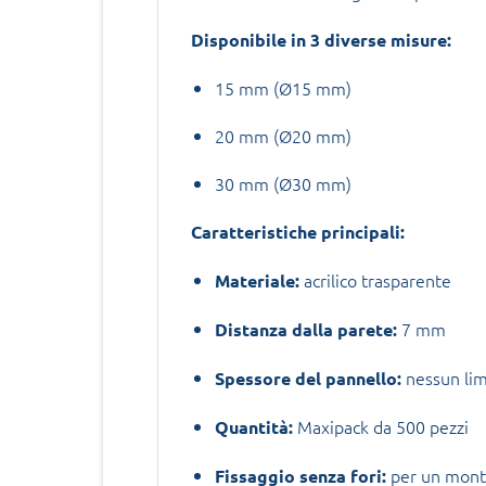
Disponibile in 3 diverse misure:
15 mm (Ø15 mm)
20 mm (Ø20 mm)
30 mm (Ø30 mm)
Caratteristiche principali:
acrilico trasparente
Materiale:
7 mm
Distanza dalla parete:
nessun lim
Spessore del pannello:
Maxipack da 500 pezzi
Quantità:
per un monta
Fissaggio senza fori: