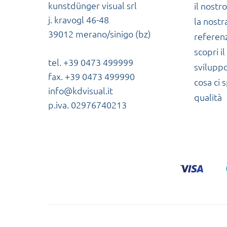
kunstdünger visual srl
il nostr
j. kravogl 46-48
la nostr
39012 merano/sinigo (bz)
referen
scopri 
tel. +39 0473 499999
svilupp
fax. +39 0473 499990
cosa ci 
info@kdvisual.it
qualità
p.iva. 02976740213