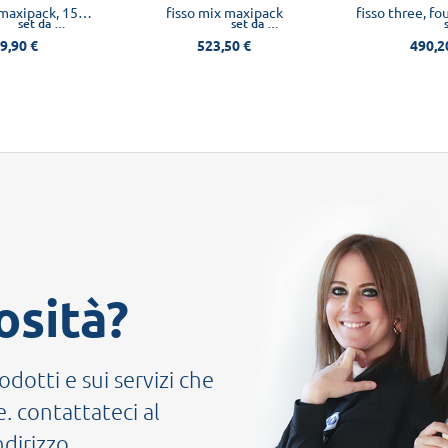
fisso rapid maxipack, 154pz
fisso mix maxipack
set da 154 pz
set da 154 pz
9,90 €
523,50 €
490,2
osità?
odotti e sui servizi che
. contattateci al
ndirizzo