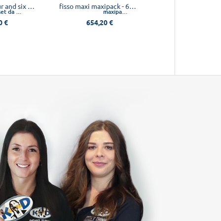
fisso three, four and six maxipack, 154 pz
fisso maxi maxipack - 60 pz
set da 154 pz
maxipack 60 pz
0 €
654,20 €
111,30 €