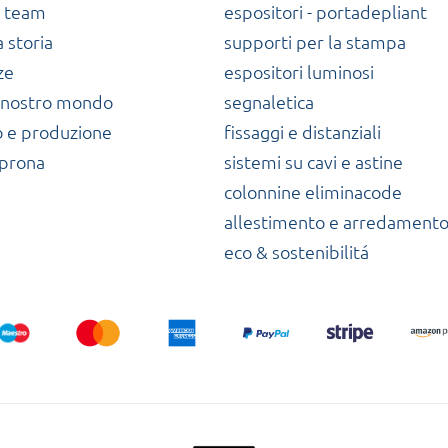
o team
espositori - portadepliant
a storia
supporti per la stampa
ze
espositori luminosi
il nostro mondo
segnaletica
o e produzione
fissaggi e distanziali
sprona
sistemi su cavi e astine
colonnine eliminacode
allestimento e arredament
eco & sostenibilitá