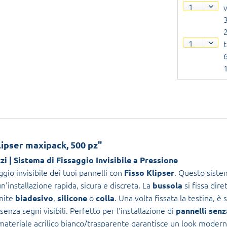
ipser maxipack, 500 pz"
i | Sistema di Fissaggio Invisibile a Pressione
ggio invisibile dei tuoi pannelli con
. Questo sistem
Fisso Klipser
un'installazione rapida, sicura e discreta. La
si fissa dir
bussola
amite
,
o
. Una volta fissata la testina, è
biadesivo
silicone
colla
nza segni visibili. Perfetto per l'installazione di
pannelli senz
l materiale acrilico bianco/trasparente garantisce un look modern