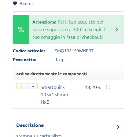
Ricorda
Fai il tuo acquisto del
Attenzione:
valore superiore a 300€ e scegli il
tuo omaggio in fase di checkout!
SMQ105150WHPRT
Codice articolo:
1 kg
Peso netto:
ordina direttamente le componenti
Smartquick
13,20 €
105x150mm
HxB
Descrizione
stampa su carta
altro