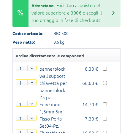
Fai il tuo acquisto del
Attenzione:
valore superiore a 300€ e scegli il
tuo omaggio in fase di checkout!
BBC500
Codice articolo:
0.6 kg
Peso netto:
ordina direttamente le componenti
bannerblock
8,30 €
wall support
chiavetta per
66,60 €
bannerblock
25 pz
Fune inox
14,70 €
1,5mm 5m
Fisso Perla
7,30 €
Set04-Pz.
Fixmatic set
10,80 €