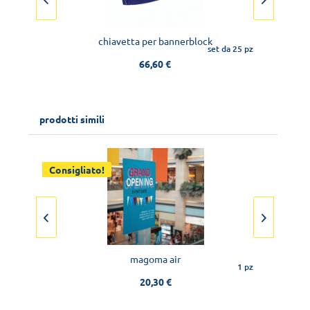
chiavetta per bannerblock
pz
set da 25 pz
66,60 €
prodotti simili
Consigliato!
magoma air
 pz
1 pz
20,30 €